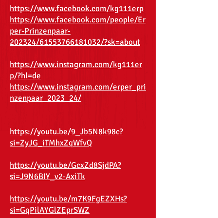
https://www.facebook.com/kg111erp
https://www.facebook.com/people/Er
per-Prinzenpaar-
202324/61553766181032/?sk=about
https://www.instagram.com/kg111er
p/?hl=de
https://www.instagram.com/erper_pri
nzenpaar_2023_24/
https://youtu.be/9_Jb5N8k98c?
si=ZyJG_iTMhxZqWfvQ
https://youtu.be/GcxZd8SjdPA?
si=J9N6BIY_v2-AxiTk
https://youtu.be/m7K9FgEZXHs?
si=GqPilAYGlZEprSWZ